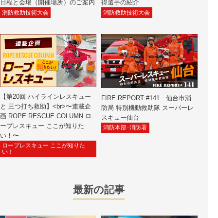
日程と会場（開催場所）のご案内
得選手の紹介
消防救助技術大会
消防救助技術大会
【第20回 ハイラインレスキュー
FIRE REPORT #141 仙台市消
と 三つ打ち救助】<br>〜連載企
防局 特別機動救助隊 スーパーレ
画 ROPE RESCUE COLUMN ロ
スキュー仙台
ープレスキュー ここが知りた
消防本部･消防署
い！〜
ロープレスキュー ここが知りた
い！
最新の記事