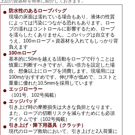
上記の資器材を簡単に紹介しておきます。
防水性のあるロープバッグ
現場の床面は濡れている場合もあり、液体の性質
によっては汚染につながる恐れもあります。ロー
プの濡れはコントロールに影響するため、ロープ
を濡らしたくありません。このバッグは自立する
うえ、100ｍロープ＋資器材を入れてもしっかり背
負えます
100ｍロープ
基本的に50mを越える活動をロープで行うことは
慎重に判断すべきですが、高い倍力を設定した場
合、想像以上にロープを消費します。現場用には
100mがおすすめです。伸び率が低めで、コストと
重量に優れた10.5mmを採用しています
エッジローラー
（101号、102号掲載）
エッジパッド
引き上げ時の摩擦損失は大きな負担となります。
また、ロープの切断リスクを減らすためにも必須
アイテムです（102号掲載）
引き上げ・降下用器具（クラッチ）
現代のロープ救助において、引き上げと2人荷重に