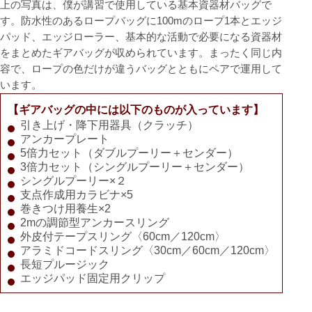
上の写真は、僕が講習で使用している基本資器材バッグで
す。防水性のあるロープバッグに100mのロープ1本とエッジ
パッド、エッジローラー、基本的な活動で必要になる資器材
をまとめたギアバッグが収められています。まったく同じ内
容で、ロープの色だけが違うバッグとともにペアで運用して
います。
【ギアバッグの中には以下のものが入っています】
引き上げ・降下用器具（クラッチ）
アンカープレート
5倍力セット（ダブルプーリー＋センダー）
3倍力セット（シングルプーリー＋センダー）
シングルプーリー×２
支点作成用カラビナ×5
巻きつけ用養生×2
2mの調節型アンカースリング
外皮付テープスリング〈60cm／120cm〉
アラミドコードスリング〈30cm／60cm／120cm〉
長短プルージック
エッジパッド固定用クリップ