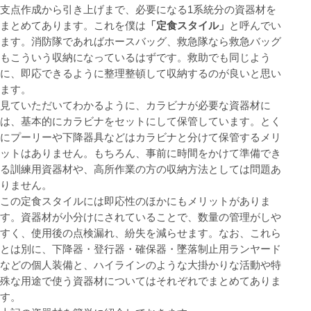
支点作成から引き上げまで、必要になる1系統分の資器材を
まとめてあります。これを僕は
「定食スタイル」
と呼んでい
ます。消防隊であればホースバッグ、救急隊なら救急バッグ
もこういう収納になっているはずです。救助でも同じよう
に、即応できるように整理整頓して収納するのが良いと思い
ます。
見ていただいてわかるように、カラビナが必要な資器材に
は、基本的にカラビナをセットにして保管しています。とく
にプーリーや下降器具などはカラビナと分けて保管するメリ
ットはありません。もちろん、事前に時間をかけて準備でき
る訓練用資器材や、高所作業の方の収納方法としては問題あ
りません。
この定食スタイルには即応性のほかにもメリットがありま
す。資器材が小分けにされていることで、数量の管理がしや
すく、使用後の点検漏れ、紛失を減らせます。なお、これら
とは別に、下降器・登行器・確保器・墜落制止用ランヤード
などの個人装備と、ハイラインのような大掛かりな活動や特
殊な用途で使う資器材についてはそれぞれでまとめてありま
す。