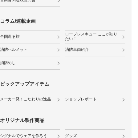
コラム/連載企画
ロープレスキュー ここが知り
全国巡る旅
たい！
消防ヘルメット
消防車両紹介
消防めし
ピックアップアイテム
メーカー発！こだわりの逸品
ショップレポート
オリジナル製作商品
シグナルでウェアを作ろう
グッズ