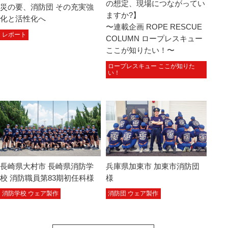
の想定、現場につながってい
災の要、消防団 その充実強
ますか?】
化と活性化へ
〜連載企画 ROPE RESCUE
レポート
COLUMN ロープレスキュー
ここが知りたい！〜
ロープレスキュー ここが知りた
い！
長崎県大村市 長崎県消防学
兵庫県加東市 加東市消防団
校 消防職員第83期初任科様
様
消防学校 ウェア製作
消防団 ウェア製作