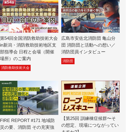
第54回全国消防救助技術大会
広島市安佐北消防団 亀山分
in新潟・消防救助技術地区支
団 消防団と活動への想い／
部指導会 日程と会場（開催
消防団員インタビュー
場所）のご案内
消防団
消防救助技術大会
【第25回 訓練棟症候群〜そ
FIRE REPORT #171 地域防
の想定、現場につながってい
災の要、消防団 その充実強
ますか?】