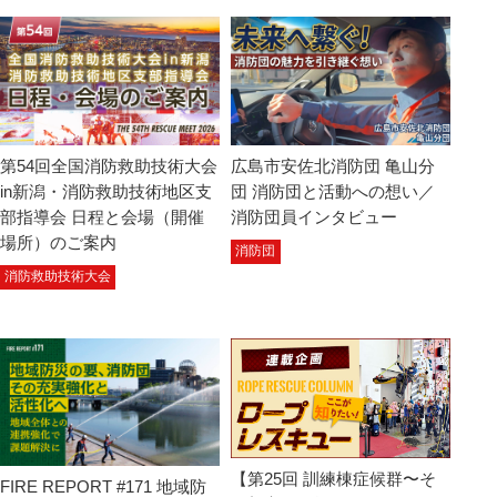
第54回全国消防救助技術大会
広島市安佐北消防団 亀山分
in新潟・消防救助技術地区支
団 消防団と活動への想い／
部指導会 日程と会場（開催
消防団員インタビュー
場所）のご案内
消防団
消防救助技術大会
【第25回 訓練棟症候群〜そ
FIRE REPORT #171 地域防