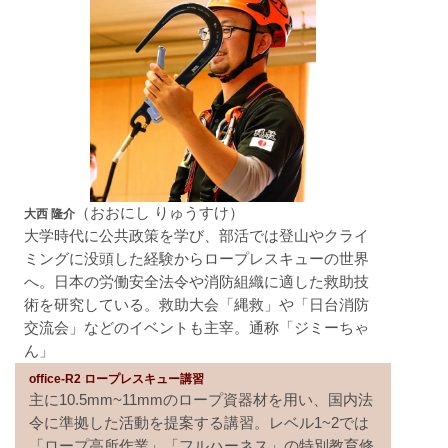
（おおにし りゅうすけ）
大西 隆介
大学時代に公共政策を学び、部活では登山やクライ
ミングに没頭した経験からロープレスキューの世界
へ。日本の労働安全法令や消防組織に適した救助技
術を研究している。救助大会「縄救」や「日台消防
交流会」などのイベントも主宰。通称「ジミーちゃ
ん」
office-R2 ロープレスキュー講習
主に10.5mm~11mmのロープ資器材を用い、国内法
令に準拠した活動を提案する講習。レベル1~2では
「ロープ高所作業」「フルハーネス」の特別教育修