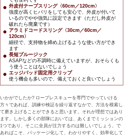
外皮付テープスリング〈60cm／120cm〉
強度が高くヒバリをしても安心で、外皮が付いて
いるのでやや強気に設定できます（ただし外皮が
破れたら廃棄です）
アラミドコードスリング〈30cm／60cm／
120cm〉
細径で、支持物を締め上げるような使い方ができ
ます
長短プルージック
ASAPなどの不調時に備えていますが、おそらくも
う使うことはないでしょう
エッジパッド固定用クリップ
使う機会も多いので、備えておくと良いでしょう
いかがでしたか? ロープレスキューを専門でやっていける
方々であれば、訓練や検証を繰り返すなかで、方法を模索し
て磨き上げることができると思います。それが理想ではあり
ます。しかし多くの部隊においては、あくまでミッションの
1つであり、そこに全員が注力するのは難しいでしょう。で
あればこそ、パッケージ化して、わかりやすく、効率化して