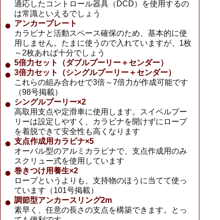
適応したコントロール器具（DCD）を使用するの
は常識といえるでしょう
アンカープレート
カラビナと活動スペース確保のため、基本的に使
用しません。たまに使うので入れていますが、1枚
～2枚あれば十分でしょう
5倍力セット（ダブルプーリー＋センダー）
3倍力セット（シングルプーリー＋センダー）
これらの組み合わせで3倍～7倍力が作成可能です
（98号掲載）
シングルプーリー×2
高取用支点や定滑車に使用します。スイベルプー
リーは設定しやすく、カラビナを開けずにロープ
を着脱できて安全性も高くなります
支点作成用カラビナ×5
オーバル型のアルミカラビナで、支点作成用のみ
スクリュー式を使用しています
巻きつけ用養生×2
ロープというよりも、支持物のほうに当てて使っ
ています（101号掲載）
調節型アンカースリング2m
素早く、任意の長さの支点を構築できます。とっ
ても便利です