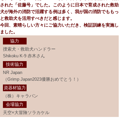
された「佐藤号」でした。このように⽇本で育成された救助
⽝が海外の消防で活躍する例は多く、我が国の消防でももっ
と救助⽝を活⽤すべきだと感じます。
今回、素晴らしい⽅々にご協⼒いただき、検証訓練を実施し
ました。
協⼒
捜索⽝・救助⽝ハンドラー
Shikoku K-9 ⾚⽊さん
技術協⼒
NR Japan
（Grimp Japan2023優勝おめでとう！）
資器材協⼒
（株）キャラバン
会場協⼒
天空×⼤冒険ソラカケル