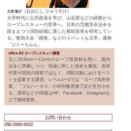
（おおにし りゅうすけ）
大西 隆介
大学時代に公共政策を学び、山岳部などの経験から
ロープレスキューの世界へ。日本の労働安全法令を
踏まえつつ消防組織に適した救助技術を研究してい
る。救助大会「縄救」などのイベントも主宰。通称
「ジミーちゃん」
office-R2 ロープレスキュー講習
主に10.5mm〜11mmのロープ資器材を用い、国内
法令に準拠しつつ、現場に即した技術を重視。高所
作業や競技の技術ではなく、消防活動におけるベス
トを提案する講習。レベル1〜2では「ロープ高所作
業」「フルハーネス」の特別教育修了証が交付され
る。講習などの情報はHP、Facebook、Instagramな
どで随時更新。
お問い合わせ
090-3989-8502