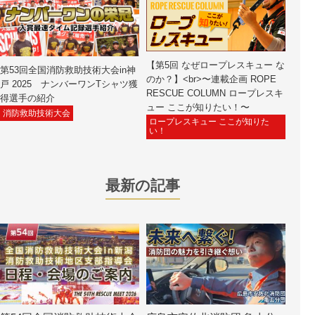
【第5回 なぜロープレスキュー な
第53回全国消防救助技術大会in神
のか？】<br>〜連載企画 ROPE
戸 2025 ナンバーワンTシャツ獲
RESCUE COLUMN ロープレスキ
得選手の紹介
ュー ここが知りたい！〜
消防救助技術大会
ロープレスキュー ここが知りた
い！
最新の記事