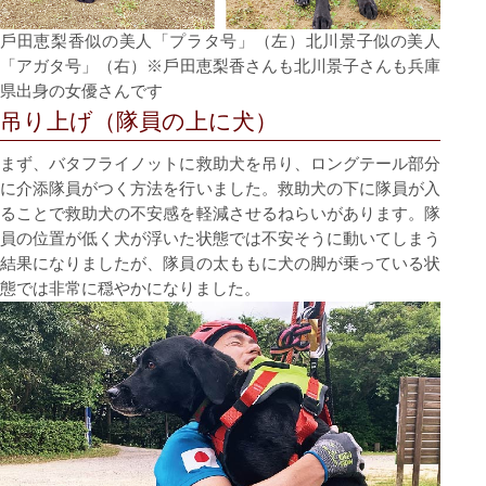
⼾⽥恵梨⾹似の美⼈「プラタ号」（左）北川景⼦似の美⼈
「アガタ号」（右）※⼾⽥恵梨⾹さんも北川景⼦さんも兵庫
県出⾝の⼥優さんです
吊り上げ（隊員の上に⽝）
まず、バタフライノットに救助⽝を吊り、ロングテール部分
に介添隊員がつく⽅法を⾏いました。救助⽝の下に隊員が⼊
ることで救助⽝の不安感を軽減させるねらいがあります。隊
員の位置が低く⽝が浮いた状態では不安そうに動いてしまう
結果になりましたが、隊員の太ももに⽝の脚が乗っている状
態では⾮常に穏やかになりました。