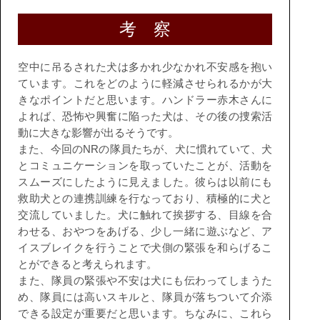
考 察
空中に吊るされた⽝は多かれ少なかれ不安感を抱い
ています。これをどのように軽減させられるかが⼤
きなポイントだと思います。ハンドラー⾚⽊さんに
よれば、恐怖や興奮に陥った⽝は、その後の捜索活
動に⼤きな影響が出るそうです。
また、今回のNRの隊員たちが、⽝に慣れていて、⽝
とコミュニケーションを取っていたことが、活動を
スムーズにしたように⾒えました。彼らは以前にも
救助⽝との連携訓練を⾏なっており、積極的に⽝と
交流していました。⽝に触れて挨拶する、⽬線を合
わせる、おやつをあげる、少し⼀緒に遊ぶなど、ア
イスブレイクを⾏うことで⽝側の緊張を和らげるこ
とができると考えられます。
また、隊員の緊張や不安は⽝にも伝わってしまうた
め、隊員には⾼いスキルと、隊員が落ちついて介添
できる設定が重要だと思います。ちなみに、これら