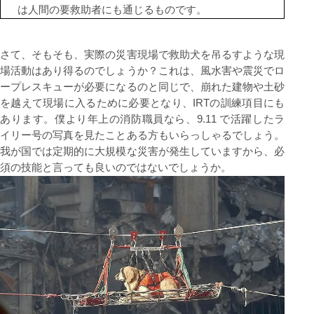
は⼈間の要救助者にも通じるものです。
さて、そもそも、実際の災害現場で救助⽝を吊るすような現
場活動はあり得るのでしょうか？これは、⾵⽔害や震災でロ
ープレスキューが必要になるのと同じで、崩れた建物や⼟砂
を越えて現場に⼊るために必要となり、IRTの訓練項⽬にも
あります。僕より年上の消防職員なら、9.11 で活躍したラ
イリー号の写真を⾒たことある⽅もいらっしゃるでしょう。
我が国では定期的に⼤規模な災害が発⽣していますから、必
須の技能と⾔っても良いのではないでしょうか。