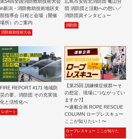
第54回全国消防救助技術大会
広島市安佐北消防団 亀山分
in新潟・消防救助技術地区支
団 消防団と活動への想い／
部指導会 日程と会場（開催
消防団員インタビュー
場所）のご案内
消防団
消防救助技術大会
【第25回 訓練棟症候群〜そ
FIRE REPORT #171 地域防
の想定、現場につながってい
災の要、消防団 その充実強
ますか?】
化と活性化へ
〜連載企画 ROPE RESCUE
レポート
COLUMN ロープレスキュー
ここが知りたい！〜
ロープレスキュー ここが知りた
い！