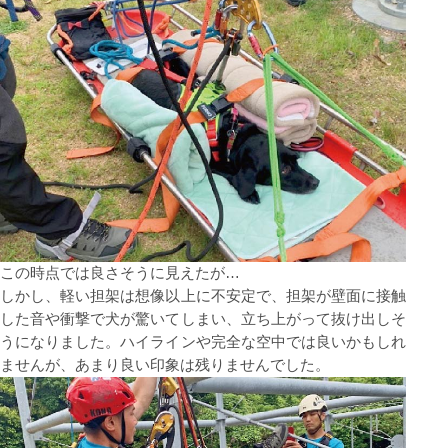
この時点では良さそうに⾒えたが…
しかし、軽い担架は想像以上に不安定で、担架が壁⾯に接触
した⾳や衝撃で⽝が驚いてしまい、⽴ち上がって抜け出しそ
うになりました。ハイラインや完全な空中では良いかもしれ
ませんが、あまり良い印象は残りませんでした。