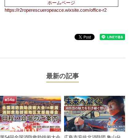
ホームページ
https://r2roperescueropeacce.wixsite.com/office-r2
最新の記事
第54回全国消防救助技術大会
広島市安佐北消防団 亀山分