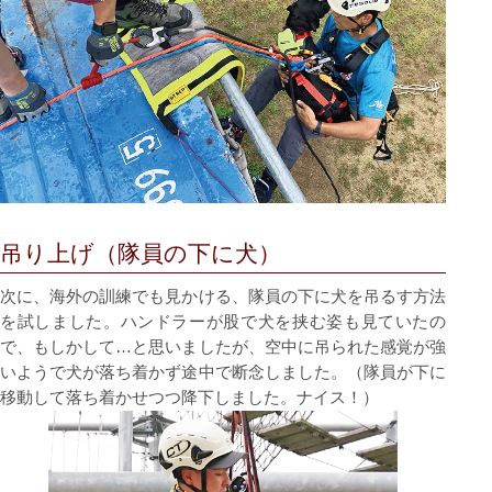
吊り上げ（隊員の下に⽝）
次に、海外の訓練でも⾒かける、隊員の下に⽝を吊るす⽅法
を試しました。ハンドラーが股で⽝を挟む姿も⾒ていたの
で、もしかして…と思いましたが、空中に吊られた感覚が強
いようで⽝が落ち着かず途中で断念しました。（隊員が下に
移動して落ち着かせつつ降下しました。ナイス！）