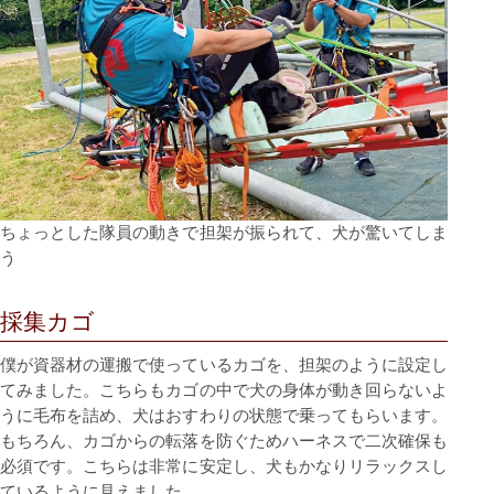
ちょっとした隊員の動きで担架が振られて、⽝が驚いてしま
う
採集カゴ
僕が資器材の運搬で使っているカゴを、担架のように設定し
てみました。こちらもカゴの中で⽝の⾝体が動き回らないよ
うに⽑布を詰め、⽝はおすわりの状態で乗ってもらいます。
もちろん、カゴからの転落を防ぐためハーネスで⼆次確保も
必須です。こちらは⾮常に安定し、⽝もかなりリラックスし
ているように⾒えました。