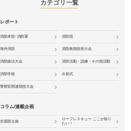
カテゴリ一覧
レポート
消防本部･消防署
消防団
海外消防
消防救助技術大会
消防操法大会
消防活動・訓練・その他活動
消防学校
出初式
警察官関連競技大会
コラム/連載企画
ロープレスキュー ここが知り
全国巡る旅
たい！