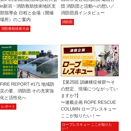
in新潟・消防救助技術地区支
団 消防団と活動への想い／
部指導会 日程と会場（開催
消防団員インタビュー
場所）のご案内
消防団
消防救助技術大会
【第25回 訓練棟症候群〜そ
FIRE REPORT #171 地域防
の想定、現場につながってい
災の要、消防団 その充実強
ますか?】
化と活性化へ
〜連載企画 ROPE RESCUE
レポート
COLUMN ロープレスキュー
ここが知りたい！〜
ロープレスキュー ここが知りた
い！