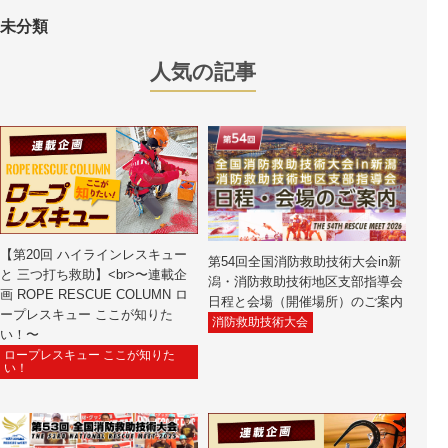
未分類
人気の記事
【第20回 ハイラインレスキュー
第54回全国消防救助技術大会in新
と 三つ打ち救助】<br>〜連載企
潟・消防救助技術地区支部指導会
画 ROPE RESCUE COLUMN ロ
日程と会場（開催場所）のご案内
ープレスキュー ここが知りた
消防救助技術大会
い！〜
ロープレスキュー ここが知りた
い！