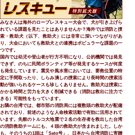
みなさんは海外のロープレスキュー⼤会で、⽝が引き上げら
れている課題を⾒たことはありませんか？海外では消防と捜
索・救助⽝（以下、救助⽝）には⾮常に深いつながりがあ
り、⼤会においても救助⽝との連携はポピュラーな課題の⼀
つです。
国内では幼児や登⼭者が⾏⽅不明になり、公的機関では発⾒
できず、のちに⺠間ボランティア等が発⾒するケースが何度
も発⽣しています。震災や⾵⽔害においては、要救位置の特
定に⼿間取ったり、しらみ潰しの捜索により⻑時間の捜索活
動が強いられるケースも珍しくありません。救助⽝は捜索に
かかる時間と労⼒を⼤きく削減できる（消防は救出に注⼒で
きる）可能性をもっています。
お隣の台湾では、都市部の消防局には複数頭の救助⽝が配備
されており、前述のような⼈命検索活動で有効に活⽤されて
います。先般のトルコ⼤地震で２名の⽣存者を救出した台湾
の消防救助チームにも、４頭の救助⽝が含まれました。しか
も、そのうちの1頭は「Sato号」、⽇本から台湾消防に寄贈