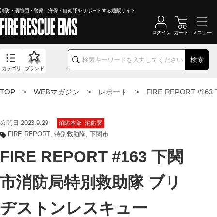
消防・消防団・警察・海保・自衛隊をサポートする通販サイト
ログイン
カート
検索
カテゴリ
ブランド
TOP
>
WEBマガジン
>
レポート
> FIRE REPORT #
公開日 2023.9.29
消防本部･消防署
FIRE REPORT
特別救助隊
下関市
FIRE REPORT #163 下関
市消防局特別救助隊 ブリ
ヂストンレスキュー