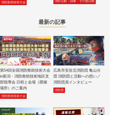
消防活動・訓練・その他活動
消防救助技術大会
最新の記事
第54回全国消防救助技術大会
広島市安佐北消防団 亀山分
in新潟・消防救助技術地区支
団 消防団と活動への想い／
部指導会 日程と会場（開催
消防団員インタビュー
場所）のご案内
消防団
消防救助技術大会