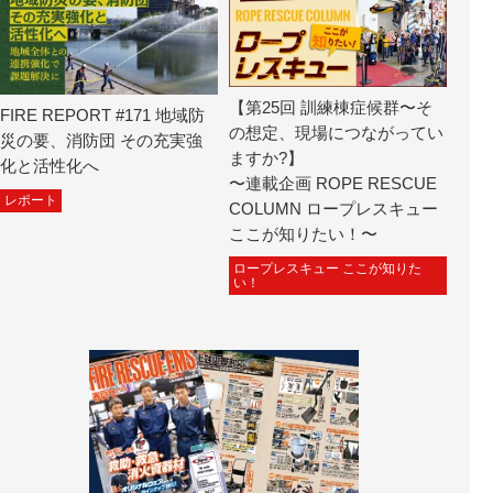
【第25回 訓練棟症候群〜そ
FIRE REPORT #171 地域防
の想定、現場につながってい
災の要、消防団 その充実強
ますか?】
化と活性化へ
〜連載企画 ROPE RESCUE
レポート
COLUMN ロープレスキュー
ここが知りたい！〜
ロープレスキュー ここが知りた
い！