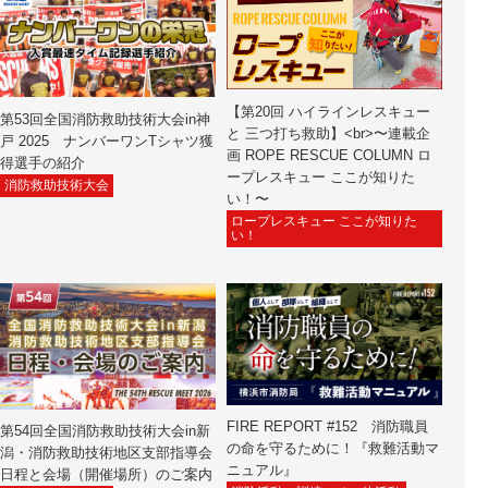
【第20回 ハイラインレスキュー
第53回全国消防救助技術大会in神
と 三つ打ち救助】<br>〜連載企
戸 2025 ナンバーワンTシャツ獲
画 ROPE RESCUE COLUMN ロ
得選手の紹介
ープレスキュー ここが知りた
消防救助技術大会
い！〜
ロープレスキュー ここが知りた
い！
FIRE REPORT #152 消防職員
第54回全国消防救助技術大会in新
の命を守るために！『救難活動マ
潟・消防救助技術地区支部指導会
ニュアル』
日程と会場（開催場所）のご案内