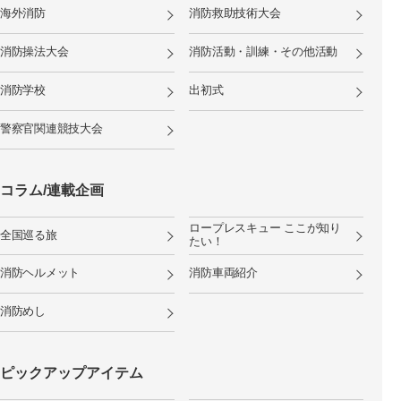
海外消防
消防救助技術大会
消防操法大会
消防活動・訓練・その他活動
消防学校
出初式
警察官関連競技大会
コラム/連載企画
ロープレスキュー ここが知り
全国巡る旅
たい！
消防ヘルメット
消防車両紹介
消防めし
ピックアップアイテム