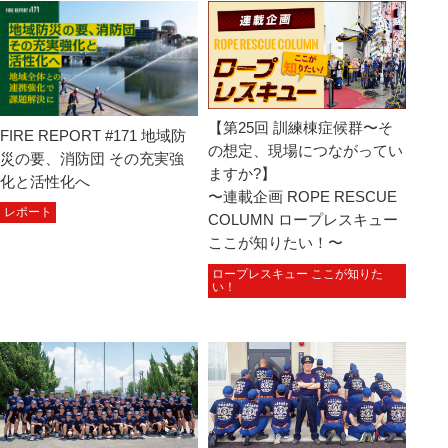
【第25回 訓練棟症候群〜そ
FIRE REPORT #171 地域防
の想定、現場につながってい
災の要、消防団 その充実強
ますか?】
化と活性化へ
〜連載企画 ROPE RESCUE
レポート
COLUMN ロープレスキュー
ここが知りたい！〜
ロープレスキュー ここが知りた
い！