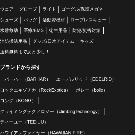
ウェア
グローブ
ライト
ゴーグル/保護メガネ
シューズ
バッグ
活動資機材
ロープレスキュー
水難救助
医療/EMS
衛生用品
防犯/災害対策
消防操法用品
グッズ/日常アイテム
キッズ
送料無料まであと少し！
ブランドから探す
バーハー（BARHAR）
エーデルリッド（EDELRID）
ロックエキゾチカ（RockExotica）
ボレー（bolle）
コング（KONG）
クライミングテクノロジー（climbing technology）
ティーユー（TEE-UU）
ハワイアンファイヤー（HAWAIIAN FIRE）