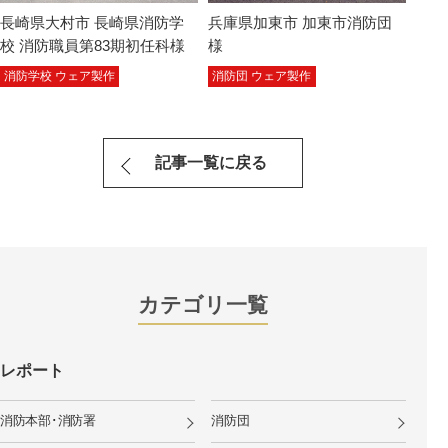
長崎県大村市 長崎県消防学
兵庫県加東市 加東市消防団
校 消防職員第83期初任科様
様
消防学校 ウェア製作
消防団 ウェア製作
記事一覧に戻る
カテゴリ一覧
レポート
消防本部･消防署
消防団