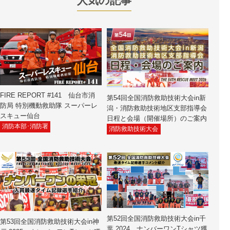
人気の記事
FIRE REPORT #141 仙台市消
第54回全国消防救助技術大会in新
防局 特別機動救助隊 スーパーレ
潟・消防救助技術地区支部指導会
スキュー仙台
日程と会場（開催場所）のご案内
消防本部･消防署
消防救助技術大会
第52回全国消防救助技術大会in千
第53回全国消防救助技術大会in神
葉 2024 ナンバーワンTシャツ獲