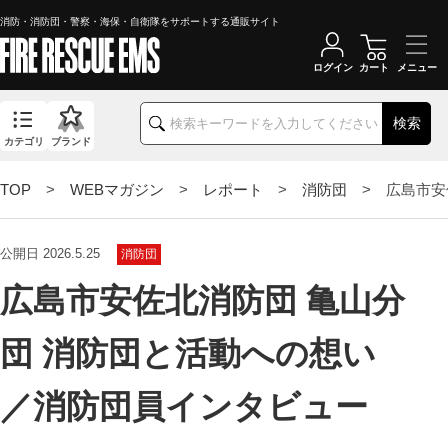
消防・消防団・警察・海保・自衛隊をサポートする通販サイト
ログイン
カート
検索
カテゴリ
ブランド
TOP
>
WEBマガジン
>
レポート
>
消防団
> 広島市安
公開日 2026.5.25
消防団
広島市安佐北消防団 亀山分
団 消防団と活動への想い
／消防団員インタビュー