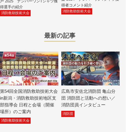
戸 2025 ナンバーワンTシャツ獲
得者コメント紹介
得選手の紹介
消防救助技術大会
消防救助技術大会
最新の記事
第54回全国消防救助技術大会
広島市安佐北消防団 亀山分
in新潟・消防救助技術地区支
団 消防団と活動への想い／
部指導会 日程と会場（開催
消防団員インタビュー
場所）のご案内
消防団
消防救助技術大会