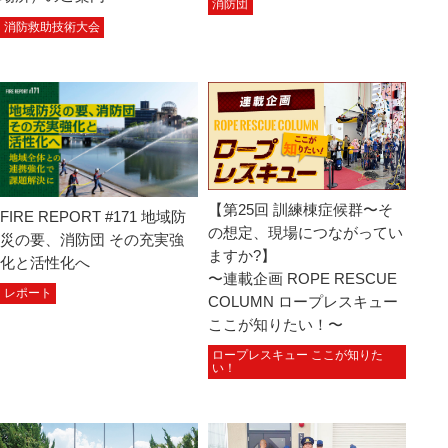
消防団
消防救助技術大会
【第25回 訓練棟症候群〜そ
FIRE REPORT #171 地域防
の想定、現場につながってい
災の要、消防団 その充実強
ますか?】
化と活性化へ
〜連載企画 ROPE RESCUE
レポート
COLUMN ロープレスキュー
ここが知りたい！〜
ロープレスキュー ここが知りた
い！