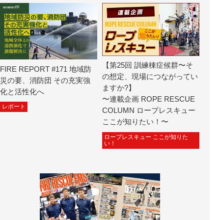
【第25回 訓練棟症候群〜そ
FIRE REPORT #171 地域防
の想定、現場につながってい
災の要、消防団 その充実強
ますか?】
化と活性化へ
〜連載企画 ROPE RESCUE
レポート
COLUMN ロープレスキュー
ここが知りたい！〜
ロープレスキュー ここが知りた
い！