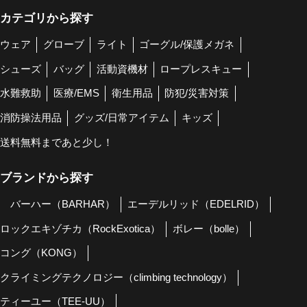
カテゴリから探す
ウェア
グローブ
ライト
ゴーグル/保護メガネ
シューズ
バッグ
活動資機材
ロープレスキュー
水難救助
医療/EMS
衛生用品
防犯/災害対策
消防操法用品
グッズ/日常アイテム
キッズ
送料無料まであと少し！
ブランドから探す
バーハー（BARHAR）
エーデルリッド（EDELRID）
ロックエキゾチカ（RockExotica）
ボレー（bolle）
コング（KONG）
クライミングテクノロジー（climbing technology）
ティーユー（TEE-UU）