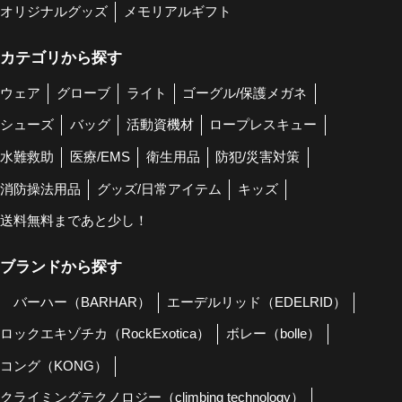
オリジナルグッズ
メモリアルギフト
カテゴリから探す
ウェア
グローブ
ライト
ゴーグル/保護メガネ
シューズ
バッグ
活動資機材
ロープレスキュー
水難救助
医療/EMS
衛生用品
防犯/災害対策
消防操法用品
グッズ/日常アイテム
キッズ
送料無料まであと少し！
ブランドから探す
バーハー（BARHAR）
エーデルリッド（EDELRID）
ロックエキゾチカ（RockExotica）
ボレー（bolle）
コング（KONG）
クライミングテクノロジー（climbing technology）