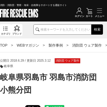
消防・消防団・警察・海保・自衛隊をサポートする通販サイト
ログイン
カート
検索
カテゴリ
ブランド
TOP
>
WEBマガジン
>
製作事例
>
消防団 ウェア製作
>
公開日 2018.6.29 / 更新日 2025.3.12
消防団 ウェア製作
岐阜県
岐阜県羽島市 羽島市消防団
小熊分団