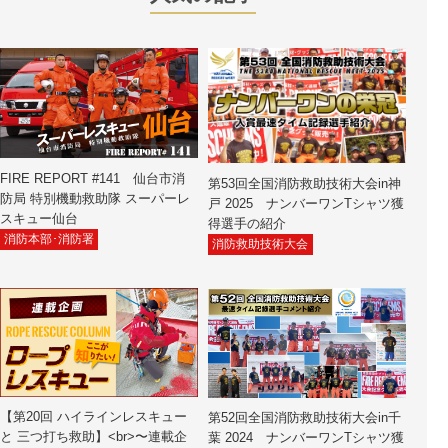
FIRE REPORT #141 仙台市消
第53回全国消防救助技術大会in神
防局 特別機動救助隊 スーパーレ
戸 2025 ナンバーワンTシャツ獲
スキュー仙台
得選手の紹介
消防本部･消防署
消防救助技術大会
【第20回 ハイラインレスキュー
第52回全国消防救助技術大会in千
と 三つ打ち救助】<br>〜連載企
葉 2024 ナンバーワンTシャツ獲