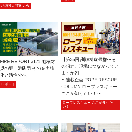
消防救助技術大会
【第25回 訓練棟症候群〜そ
FIRE REPORT #171 地域防
の想定、現場につながってい
災の要、消防団 その充実強
ますか?】
化と活性化へ
〜連載企画 ROPE RESCUE
レポート
COLUMN ロープレスキュー
ここが知りたい！〜
ロープレスキュー ここが知りた
い！