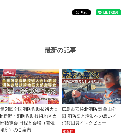
最新の記事
第54回全国消防救助技術大会
広島市安佐北消防団 亀山分
in新潟・消防救助技術地区支
団 消防団と活動への想い／
部指導会 日程と会場（開催
消防団員インタビュー
場所）のご案内
消防団