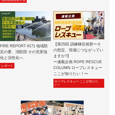
【第25回 訓練棟症候群〜そ
FIRE REPORT #171 地域防
の想定、現場につながってい
災の要、消防団 その充実強
ますか?】
化と活性化へ
〜連載企画 ROPE RESCUE
レポート
COLUMN ロープレスキュー
ここが知りたい！〜
ロープレスキュー ここが知りた
い！