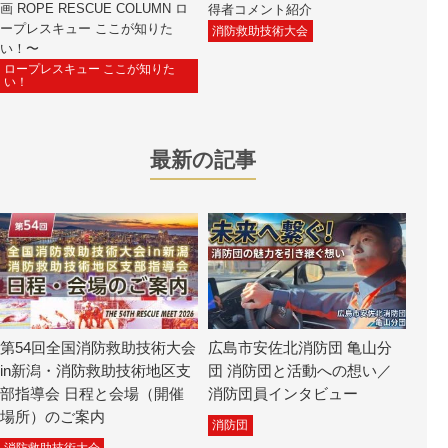
画 ROPE RESCUE COLUMN ロ
得者コメント紹介
ープレスキュー ここが知りた
消防救助技術大会
い！〜
ロープレスキュー ここが知りた
い！
最新の記事
第54回全国消防救助技術大会
広島市安佐北消防団 亀山分
in新潟・消防救助技術地区支
団 消防団と活動への想い／
部指導会 日程と会場（開催
消防団員インタビュー
場所）のご案内
消防団
消防救助技術大会