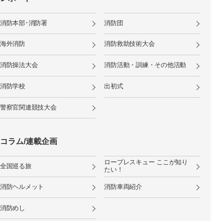
消防本部･消防署
消防団
海外消防
消防救助技術大会
消防操法大会
消防活動・訓練・その他活動
消防学校
出初式
警察官関連競技大会
コラム/連載企画
ロープレスキュー ここが知り
全国巡る旅
たい！
消防ヘルメット
消防車両紹介
消防めし