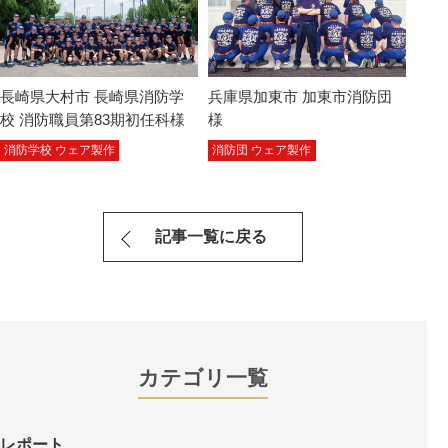
長崎県大村市 長崎県消防学
兵庫県加東市 加東市消防団
校 消防職員第83期初任科様
様
消防学校 ウェア製作
消防団 ウェア製作
記事一覧に戻る
カテゴリ一覧
レポート